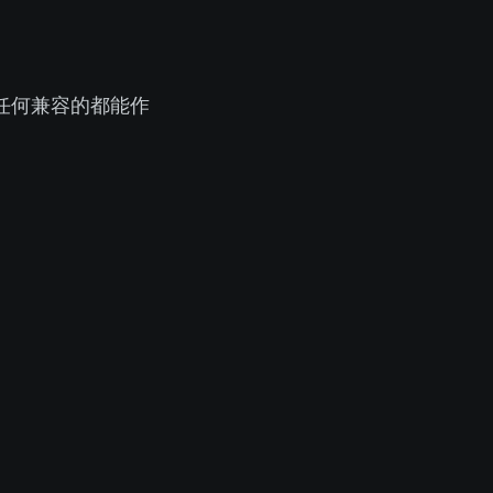
oding Agent CLI 都能作