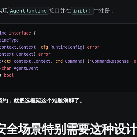
AgentRuntime
init()
实现
接口并在
中注册：
ime
 interface
 {
timeType
context
.
Context
, 
cfg
 RuntimeConfig
) 
error
ontext
.
Context
) 
error
d
(
ctx
 context
.
Context
, 
cmd
 Command
) (
*
CommandResponse
, 
e
-chan
 AgentEvent
) 
bool
约，就把”选框架”这个难题消解了。
安全场景特别需要这种设